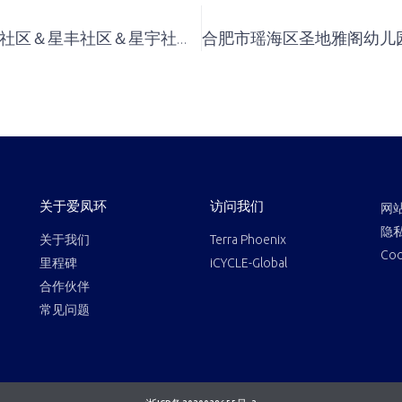
活动回顾||梁江社区＆星丰社区＆星宇社区＆大通社区＆上源府社区开展“垃圾分类从我做起，和谐上虞因你美丽”月度宣传活动
关于爱凤环
访问我们
网
隐
关于我们
Terra Phoenix
Co
里程碑
iCYCLE-Global
合作伙伴
常见问题