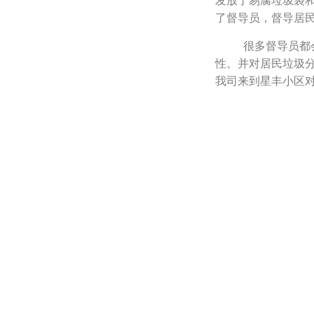
发放了易腐垃圾袋
了督导员，督导居
很多督导员都会辛
性。并对居民垃圾
我司来到星丰小区