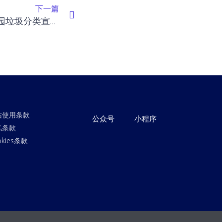
下一篇
合肥市瑶海区圣地雅阁幼儿园垃圾分类宣传活动
站使用条款
公众号
小程序
私条款
okies条款