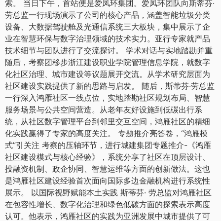
索。 当日下午，首站便是爱凤环集团。爱凤环团队向斯蒂芬·
劳总监一行现场演示了公司的核心产品，涵盖智能垃圾分类
设备、大数据驾驶舱及光通信系统三大板块，集中展示了企
业在智慧环保与数字治理领域的技术实力。亚行专家就产品
技术细节与团队进行了交流探讨。 学术对话与实地踏勘并重
随后，考察团移步浙江建设职业学院管理信息学院，就数字
化社区治理、城市建设等议题展开交流。从学术研究层面为
社区建设实践提供了新的思路与启发。 随后，斯蒂芬·劳总监
一行深入鸿雁社区一线点位，实地踏勘社区规划布局、智慧
服务场景与公共空间营造。从老年友好设施到低碳出行系
统，从社区数字管理平台到邻里交互空间，鸿雁社区的精细
化实践赢得了专家的高度关注。 专题推介亮答卷，“鸿雁模
式”引关注 考察的压轴环节，进行城建集团专题推介-《鸿雁
社区建设模式与核心经验》，系统分享了社区在顶层设计、
投融资机制、政企协同、智慧运维等方面的创新做法。这也
是鸿雁社区建设经验首次面向国际多边金融机构进行系统性
展示。 以国际视野赋能本土实践 斯蒂芬· 劳总监对鸿雁社区
在包容性增长、数字化治理和绿色低碳方面的探索表示高度
认可。他表示，鸿雁社区的实践为亚洲发展中城市提供了可