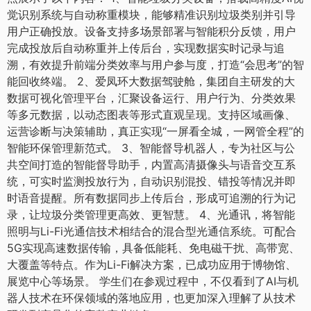
觉识别系统与自动称重模块，能够精准识别垃圾类别并引导
用户正确投放。设备支持多场景部署与智能积分反馈，用户
完成投放后自动称重并上传后台，实现数据实时记录与追
溯，有效提升前端分类效率与用户参与度，打造“会思考”的智
能回收终端。 2、爱凤环大数据驾驶舱，集团自主研发的大
数据可视化管理平台，汇聚设备运行、用户行为、分类效果
等多元数据，以动态图表等形式直观呈现。支持区域画像、
运营诊断与决策辅助，真正实现“一屏看全城，一网管全程”的
智能环保管理新范式。 3、智能督导机器人，专为社区与公
共空间打造的智能督导助手，内置高清摄像头与语音交互系
统，可实时监测投放行为，自动识别混投、错投等情况并即
时语音提醒。所有数据同步上传后台，形成可追溯的行为记
录，让垃圾分类管理更高效、更智慧。 4、光通讯，将智能
照明与Li-Fi光通信技术相结合的混合型光通信系统。可配合
5G实现高速数据传输，具备低能耗、免电磁干扰、高带宽、
大覆盖等特点。作为Li-Fi解决方案，已成功应用于博物馆、
展览中心等场景。 学生们在参观过程中，不仅看到了AI与机
器人技术在环保领域的落地应用，也更加深入理解了从技术