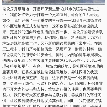
垃圾房升级落地，开启环保新生活 在城市的喧嚣与繁忙之
中，我们始终致力于打造一个更加宜居、环保的生活环境。
如今，我们迎来了一个重要的里程碑——沭阳县沭城街道多
个小区垃圾房正式安装落地，这不仅是基础设施建设的成
果，更是我们迈向绿色生活的重要一步。 垃圾房的建设承载
着对环境的尊重与责任。我们精心选址、科学规划，力求让
垃圾房既能高效运作，又不影响周边居民的正常生活。在施
工过程中，我们严格把控质量，采用环保、耐用的材料，确
保垃圾房的使用寿命和安全性。同时，内部的科学布局和先
进的设备配置，将有效减少异味散发和垃圾堆积，让垃圾处
理变得更加规范、有序。 垃圾房的落地，是社区环境治理的
重要升级。它将改变以往垃圾随意堆放、异味四溢的状况，
让社区环境更加整洁、清新。这不仅仅是一个垃圾房的建
成，更是一个绿色、和谐社区的起点。 我们深知，环保事业
离不开大家的参与和支持。垃圾房的投入使用，也需要共同
努力。我们呼吁大家积极参与垃圾分类，养成良好的环保习
惯，让垃圾房能够更好地发挥其作用。同时，我们也将持续
关注垃圾房的运行情况，及时解决可能出现的问题，确保其