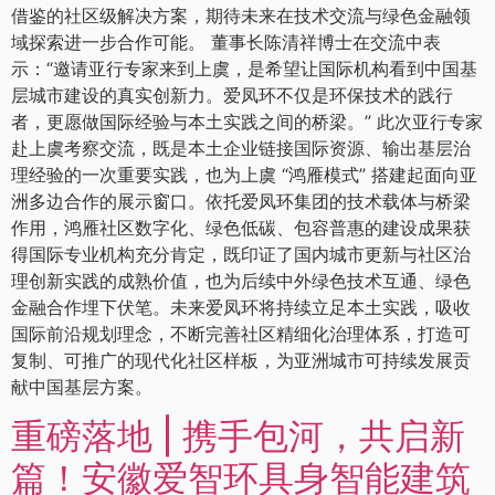
借鉴的社区级解决方案，期待未来在技术交流与绿色金融领
域探索进一步合作可能。 董事长陈清祥博士在交流中表
示：“邀请亚行专家来到上虞，是希望让国际机构看到中国基
层城市建设的真实创新力。爱凤环不仅是环保技术的践行
者，更愿做国际经验与本土实践之间的桥梁。” 此次亚行专家
赴上虞考察交流，既是本土企业链接国际资源、输出基层治
理经验的一次重要实践，也为上虞 “鸿雁模式” 搭建起面向亚
洲多边合作的展示窗口。依托爱凤环集团的技术载体与桥梁
作用，鸿雁社区数字化、绿色低碳、包容普惠的建设成果获
得国际专业机构充分肯定，既印证了国内城市更新与社区治
理创新实践的成熟价值，也为后续中外绿色技术互通、绿色
金融合作埋下伏笔。未来爱凤环将持续立足本土实践，吸收
国际前沿规划理念，不断完善社区精细化治理体系，打造可
复制、可推广的现代化社区样板，为亚洲城市可持续发展贡
献中国基层方案。
重磅落地 | 携手包河，共启新
篇！安徽爱智环具身智能建筑