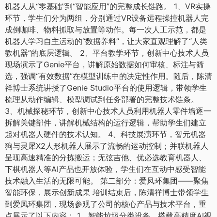
机器人从“零基础”到“智能应用”的完整成长链路。 1、VR实操
环节，学生们分为两组，分别通过VR设备远程操控机器人完
成倒咖啡、物料抓取与放置等动作。每一次人工示范，都是
机器人学习自主运动的“数据养料”，让大家直观理解了“人类
教机器”的底层逻辑。 2、平台教学环节，创新中心技术人员
现场演示了Genie平台，讲解原始数据如何审核、标注与筛
选，强调“有效数据”在模型训练中的决定性作用。随后，陈清
祥博士系统讲授了Genie Studio平台的使用逻辑，带领学生
梳理从动作编辑、模型调试到任务部署的完整技术链条。
3、机械探秘环节，创新中心技术人员利用机器人零件墙逐一
拆解关键部件，讲解机械结构的运行逻辑，帮助学生们建立
起对机器人硬件的技术认知。 4、科技展演环节，智元机器
狗与灵犀X2人形机器人展示了流畅的运动控制；并联机器人
呈现高速精准的分拣搬运；无弦吉他、优必选教育机器人、
下棋机器人等AI产品也开放体验，学生们在互动中感受智能
技术融入生活的无限可能。 第二部分：爱凤环集团——聚焦
智能环保，展示创新成果 培训结束后，陈清祥博士带领学生
到爱凤环集团，现场参观了公司的核心产品与技术平台，重
点展示了以下内容： 1、智能垃圾分类设备，搭载高精度AI视