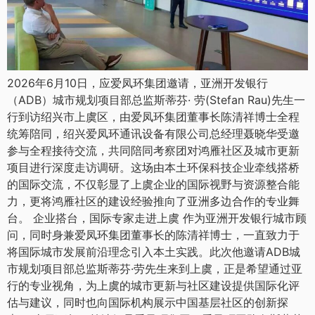
2026年6月10日，应爱凤环集团邀请，亚洲开发银行
（ADB）城市规划项目部总监斯蒂芬· 劳(Stefan Rau)先生一
行到访绍兴市上虞区，由爱凤环集团董事长陈清祥博士全程
统筹陪同，绍兴爱凤环通讯设备有限公司总经理聂晓华受邀
参与全程接待交流，共同陪同考察团对鸿雁社区及城市更新
项目进行深度走访调研。这场由本土环保科技企业牵线搭桥
的国际交流，不仅彰显了上虞企业的国际视野与资源整合能
力，更将鸿雁社区的建设经验推向了亚洲多边合作的专业舞
台。 企业搭台，国际专家走进上虞 作为亚洲开发银行城市顾
问，同时身兼爱凤环集团董事长的陈清祥博士，一直致力于
将国际城市发展前沿理念引入本土实践。此次他邀请ADB城
市规划项目部总监斯蒂芬·劳先生来到上虞，正是希望通过亚
行的专业视角，为上虞的城市更新与社区建设提供国际化评
估与建议，同时也向国际机构展示中国基层社区的创新探