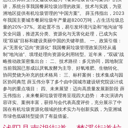
讲，系统分享我国餐厨垃圾治理的政策、技术与实践，为亚
洲地区提供有机垃圾管理的“中国方案”。 薛玉伟指出，2023
年我国主要城市餐厨垃圾年产量超8200万吨，占生活垃圾总
量的20%–37%。若处置不当，易引发环境污染和“地沟油”等
安全问题，推进其分类、资源化与无害化处理，已成为实
现“双碳”目标和建设美丽中国的关键举措。 一、政策引领：
从“无害化”迈向“资源化” 我国餐厨垃圾管理政策历经从遏
制“地沟油”、填埋处理向资源化利用转型。近年来，“双碳”战
略推动政策密集出台： 二、技术路径：多元协同，因地制宜
当前我国已形成以厌氧发酵为主导、好氧堆肥、生物转化、
协同焚烧为补充的技术格局： 三、标杆案例：技术集成与园
区协同典范 薛玉伟分享了多个由中国城市建设研究院设计或
参与的重点项目： 四、未来展望：迈向高质量发展新阶段 薛
玉伟指出，未来餐厨垃圾管理将呈现四大趋势： 本次演讲内
容详实、案例丰富，获得与会代表高度评价，充分展示了中
国在有机垃圾资源化领域的技术实力与创新实践，为亚洲城
市绿色低碳转型提供了有益借鉴。