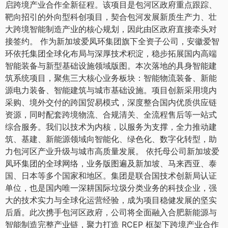
启跨境产业合作全新征程。该项目是包河区政府重点跟踪、
靶向招引的外向型科创项目，契合包河发展新质生产力、壮
大跨境智能制造产业的核心规划，因此由区政府直接牵头对
接签约。 作为新加坡爱凤环集团旗下全资子公司，安徽爱智
环依托集团全球化布局与深厚技术积淀，稳步拓展国内高端
智能装备与新型基础设施领域版图。本次落地的具身智能建
筑系统项目，聚焦三大核心业务板块：智能物流装备、新能
源电力装备、智能建筑与城市基础设施。项目创新采用境内
采购、境外交付的跨国贸易模式，深度整合国内优质供应链
资源，同时配套跨境物流、合规清关、全流程售后等一站式
综合服务。我们以技术为内核，以服务为支撑，全力推动建
筑、基建、新能源领域向智能化、绿色化、数字化转型，助
力包河区产业升级与城市高质量发展。 依托母公司新加坡爱
凤环集团的全球网络，业务版图遍及新加坡、马来西亚、泰
国、日本等多个国家和地区。集团是联合国技术创新局认证
单位，也是国内唯一深耕国际垃圾分类业务的科技企业，强
大的技术实力与全球化运营经验，成为项目稳健发展的坚实
后盾。此次携手包河区政府，公司将全面融入合肥新能源与
智能制造完整产业链，聚力打造 RCEP 框架下跨境产业合作